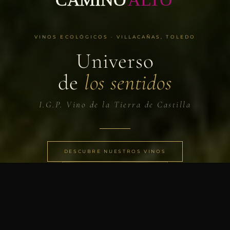
VINOS ECOLÓGICOS · VILLACAÑAS, TOLEDO
Universo
de
los sentidos
I.G.P. Vino de la Tierra de Castilla
DESCUBRE NUESTROS VINOS
CONOCE LA BODEGA
DESLIZA